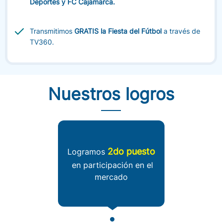
Deportes y FC Cajamarca.
Segundo lugar
en participacion de mercado móvil en
Transmitimos
GRATIS la Fiesta del Fútbol
a través de
líneas que cursaron tráfico (ultimos 3 meses)
TV360.
Primer lugar
en participación de mercado prepago
anual
Nuestros logros
2do puesto
Logramos
en participación en el
mercado