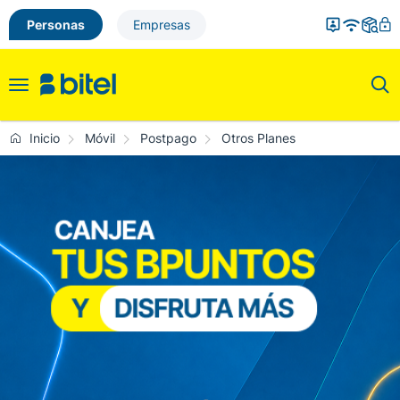
Personas
Empresas
Toggle
navigation
Inicio
Móvil
Postpago
Otros Planes