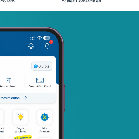
co Móvil
Locales Comerciales