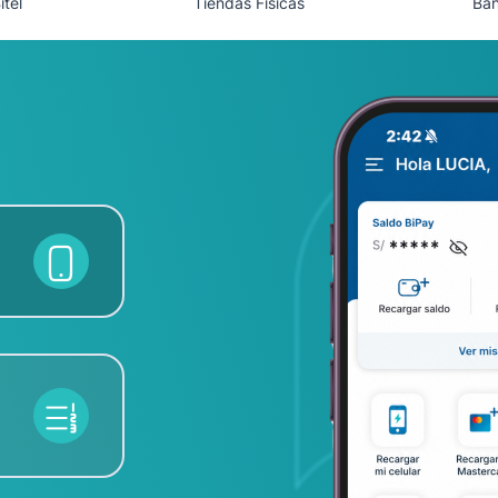
itel
Tiendas Físicas
Ban