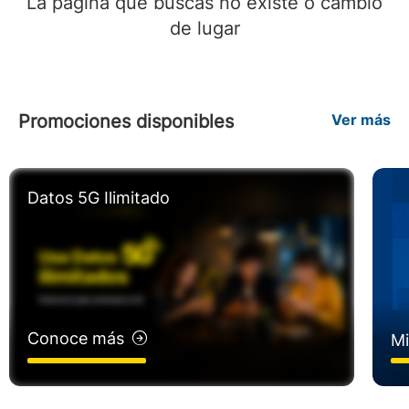
La página que buscas no existe o cambió
de lugar
Promociones disponibles
Ver más
Datos 5G Ilimitado
Conoce más
Mi