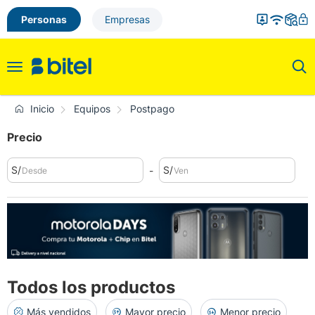
Personas
Empresas
Toggle
navigation
Inicio
Equipos
Postpago
Precio
S/
S/
-
Todos los productos
Más vendidos
Mayor precio
Menor precio