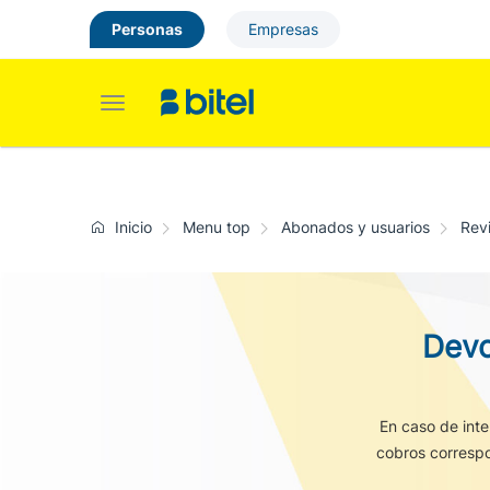
Personas
Empresas
Toggle
navigation
Inicio
Menu top
Abonados y usuarios
Revi
Devo
En caso de inte
cobros correspo