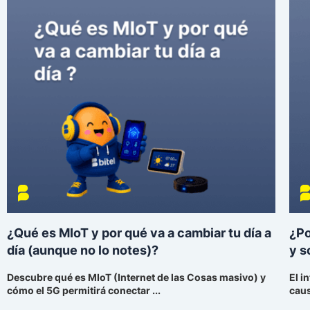
¿Qué es MIoT y por qué va a cambiar tu día a
¿Po
día (aunque no lo notes)?
y s
Descubre qué es MIoT (Internet de las Cosas masivo) y
El i
cómo el 5G permitirá conectar ...
caus