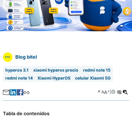
Blog bitel
hyperos 3.1
xiaomi hyperos precio
redmi note 15
redmi note 14
Xiaomi HyperOS
celular Xiaomi 5G
-
+
A
A
A
|
Tabla de contenidos