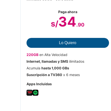
Paga ahora
34
s/
.90
Suscripción a Paramount + y TV360 x 6
meses
Lo Quiero
Bono de 15 GB en Spotify por 6 meses
220GB
en Alta Velocidad
Internet, llamadas y SMS
ilimitados
Acumula
hasta 1,000 GBs
Suscripción a TV360
x 6 meses
Apps Incluidas
Lo Quiero