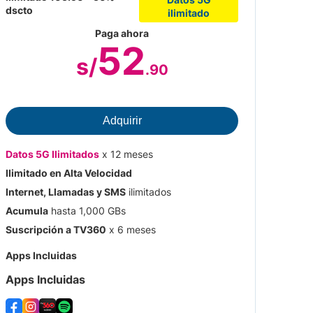
dscto
ilimitado
Paga ahora
52
s/
.90
Facebo
Apps Incluidas
veloc
Facebook e Instagram full ilimitado en baja
Adquirir
Whats
velocidad
Suscripción a TV360 x 6 meses
TikTok
Datos 5G Ilimitados
x 12 meses
Datos
Ilimitado en Alta Velocidad
200G
Bono de 20 GB en Spotify por 6 meses
Suscr
Internet, Llamadas y SMS
ilimitados
Llama
Bono 
Acumula
hasta 1,000 GBs
Acum
Suscripción a TV360
x 6 meses
Suscr
Apps Incluidas
Apps 
Apps Incluidas
Adquirir