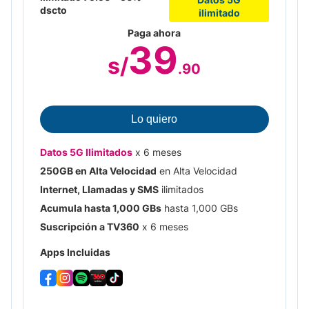
dscto
ilimitado
Paga ahora
39
s/
.90
Facebook e Instagram full ilimitado en baja
velocidad
Lo quiero
Bono de 20 GB en Spotify por 6 meses
Datos 5G Ilimitados
x 6 meses
Suscripción x 6 meses
250GB en Alta Velocidad
en Alta Velocidad
Bono de 30 GB en Tik Tok por 6 meses
Internet, Llamadas y SMS
ilimitados
Acumula hasta 1,000 GBs
hasta 1,000 GBs
Suscripción a TV360
x 6 meses
Apps Incluidas
Lo quiero