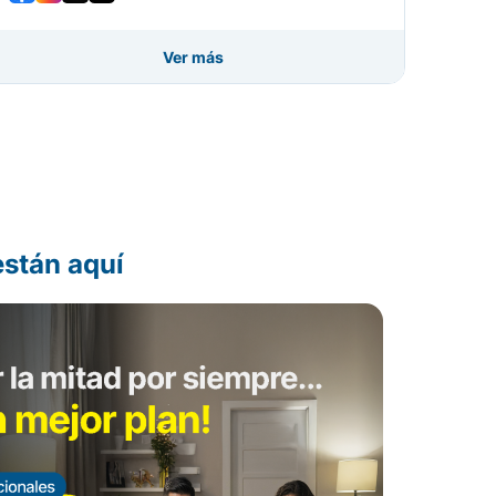
Ver más
Volver
están aquí