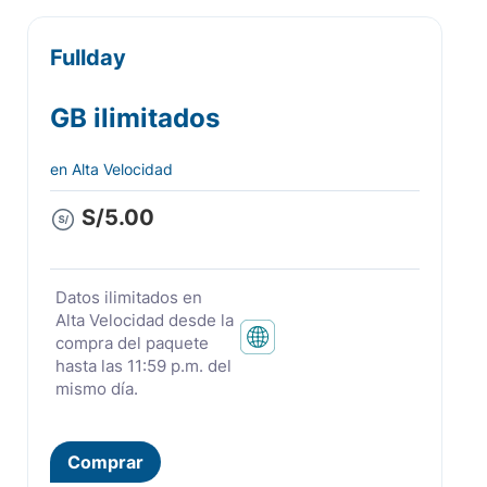
Fullday
GB ilimitados
en Alta Velocidad
S/5.00
Datos ilimitados en
Alta Velocidad desde la
compra del paquete
hasta las 11:59 p.m. del
mismo día.
Llamadas ilimitadas
Comprar
desde la compra del
paquete hasta las 11:59