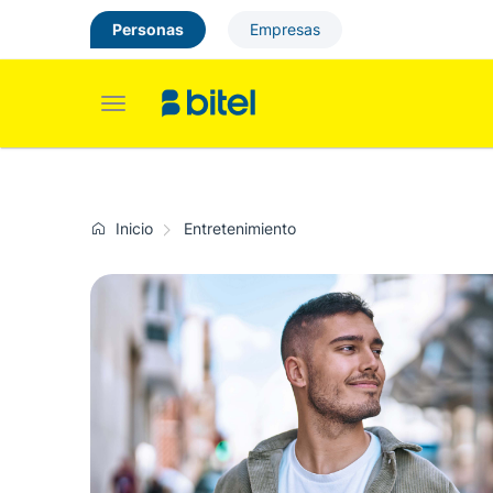
Personas
Empresas
Toggle
navigation
Inicio
Entretenimiento