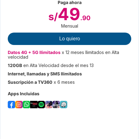
Paga ahora
49
s/
.90
Facebook e Instagram full y WhatsApp ilimitado
Mensual
WhatsApp ilimitado
Lo quiero
Suscripción a TV360 x 6 meses
Datos 4G + 5G Ilimitados
x 12 meses Ilimitados en Alta
velocidad
10 GB X 6 meses
120GB
en Alta Velocidad desde el mes 13
Internet, llamadas y SMS Ilimitados
Call of Duty, Free Fire y Waze
Suscripción a TV360
x 6 meses
120GB en Alta Velocidad desde el mes 13
Apps Incluidas
120GB Hostpot en Alta Velocidad
Acumula hasta 1,000 GBs
Lo quiero