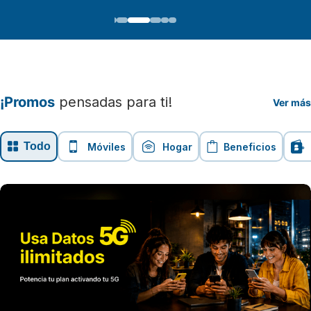
¡Promos
pensadas para ti!
Ver más
Todo
Móviles
Hogar
Beneficios