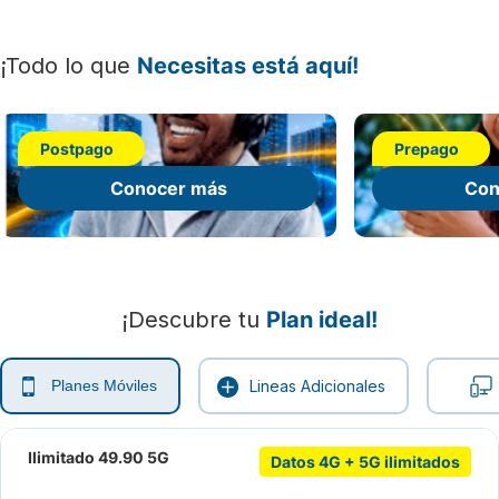
¡Todo lo que
Necesitas está aquí!
Postpago
Prepago
Conocer más
Con
¡Descubre tu
Plan ideal!
Planes Móviles
Lineas Adicionales
Ilimitado 49.90 5G
Datos 4G + 5G ilimitados